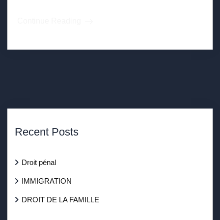
Continue Reading
Recent Posts
Droit pénal
IMMIGRATION
DROIT DE LA FAMILLE