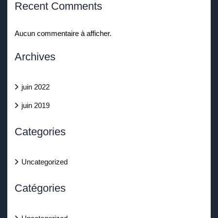
Recent Comments
Aucun commentaire à afficher.
Archives
juin 2022
juin 2019
Categories
Uncategorized
Catégories